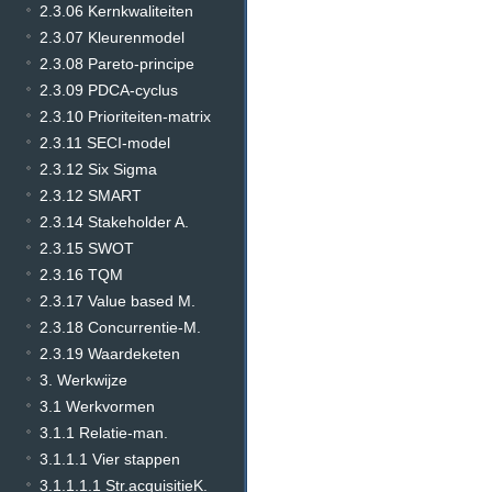
2.3.06 Kernkwaliteiten
2.3.07 Kleurenmodel
2.3.08 Pareto-principe
2.3.09 PDCA-cyclus
2.3.10 Prioriteiten-matrix
2.3.11 SECI-model
2.3.12 Six Sigma
2.3.12 SMART
2.3.14 Stakeholder A.
2.3.15 SWOT
2.3.16 TQM
2.3.17 Value based M.
2.3.18 Concurrentie-M.
2.3.19 Waardeketen
3. Werkwijze
3.1 Werkvormen
3.1.1 Relatie-man.
3.1.1.1 Vier stappen
3.1.1.1.1 Str.acquisitieK.