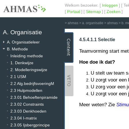
Welkom bezoeker. [
Inloggen
] [ Te
[
Portaal
] [
Sitemap
] [
Zoeken
]
>
ahmas
>
a. organisatie
>
ahmas
>
b. m
A. Organisatie
4.5.4.1.1 Selectie
A. Organisatieleer
B. Methode
Teamvorming start met 
Inleiding methode
Hoe doe ik dat?
1. Denkwijze
2. Modelleringswijze
U stelt uw team s
2.1 USM
U zorgt voor een 
2.2 Alg.bedrijfsvoeringM
U zorg voor een ju
2.3 Hulpmodellen
U zorgt voor een j
2.3.01 Behoeftenpiramide
2.3.02 Constraints
Meer weten? Zie
Stimu
2.3.03 Denkhoeden
2.3.04 I-matrix
2.3.05 Ijsbergprincipe