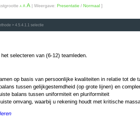
A
kstgrootte
| Weergave:
Presentatie
/
Normaal
]
A
A
ethode
>
4.5.4.1.1 selectie
het selecteren van (6-12) teamleden.
amen op basis van persoonlijke kwaliteiten in relatie tot de 
balans tussen gelijkgestemdheid (op grote lijnen) en complem
iste balans tussen uniformiteit en pluriformiteit
uiste omvang, waarbij u rekening houdt met kritische massa e
leren