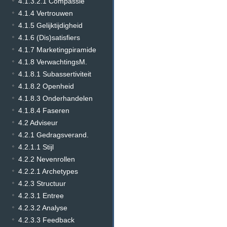
4.1.3.2.1 Compassie
4.1.4 Vertrouwen
4.1.5 Gelijktijdigheid
4.1.6 (Dis)satisfiers
4.1.7 Marketingpiramide
4.1.8 VerwachtingsM.
4.1.8.1 Subassertiviteit
4.1.8.2 Openheid
4.1.8.3 Onderhandelen
4.1.8.4 Faseren
4.2 Adviseur
4.2.1 Gedragsverand.
4.2.1.1 Stijl
4.2.2 Nevenrollen
4.2.2.1 Archetypes
4.2.3 Structuur
4.2.3.1 Entree
4.2.3.2 Analyse
4.2.3.3 Feedback