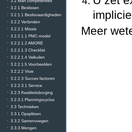
U zet e
3.2 Man.competenties
3.2.1 Beslissen
implici
3.2.1.1 Beslisvaardigheden
3.2.2 Verbinden
Meer wet
3.2.2.1 Missie
3.2.2.1.1 PMC-model
3.2.2.1.2 AMORE
3.2.2.1.3 Checklist
3.2.2.1.4 Valkuilen
3.2.2.1.5 Voorbeelden
3.2.2.2 Visie
3.2.2.3 Succes factoren
3.2.2.3.1 Service
3.2.3 Kwaliteitsborging
3.2.3.1 Planningscyclus
3.3 Technieken
3.3.1 Opsplitsen
3.3.2 Samenvoegen
3.3.3 Mengen