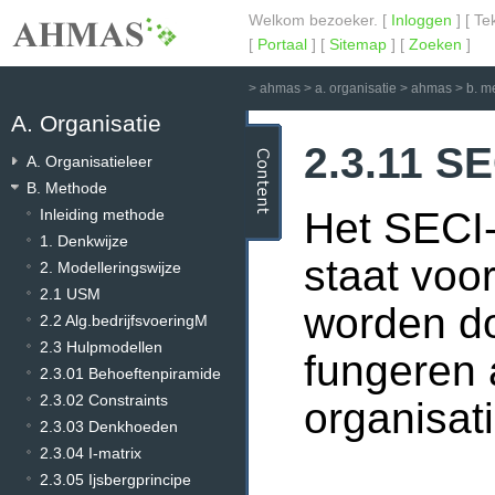
Welkom bezoeker. [
Inloggen
] [ Te
[
Portaal
] [
Sitemap
] [
Zoeken
]
>
ahmas
>
a. organisatie
>
ahmas
>
b. m
A. Organisatie
2.3.11 S
A. Organisatieleer
B. Methode
Het SECI-
Inleiding methode
1. Denkwijze
staat voo
2. Modelleringswijze
2.1 USM
worden d
2.2 Alg.bedrijfsvoeringM
2.3 Hulpmodellen
fungeren 
2.3.01 Behoeftenpiramide
2.3.02 Constraints
organisati
2.3.03 Denkhoeden
2.3.04 I-matrix
2.3.05 Ijsbergprincipe