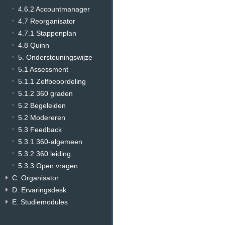
4.6.2 Accountmanager
4.7 Reorganisator
4.7.1 Stappenplan
4.8 Quinn
5. Ondersteuningswijze
5.1 Assessment
5.1.1 Zelfbeoordeling
5.1.2 360 graden
5.2 Begeleiden
5.2 Modereren
5.3 Feedback
5.3.1 360-algemeen
5.3.2 360 leiding.
5.3.3 Open vragen
C. Organisator
D. Ervaringsdesk.
E. Studiemodules