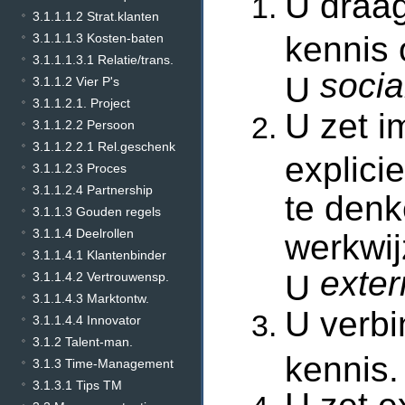
U draag
3.1.1.1.2 Strat.klanten
kennis 
3.1.1.1.3 Kosten-baten
3.1.1.1.3.1 Relatie/trans.
socia
U
3.1.1.2 Vier P's
3.1.1.2.1. Project
U zet i
3.1.1.2.2 Persoon
3.1.1.2.2.1 Rel.geschenk
explici
3.1.1.2.3 Proces
3.1.1.2.4 Partnership
te denk
3.1.1.3 Gouden regels
3.1.1.4 Deelrollen
werkwij
3.1.1.4.1 Klantenbinder
exter
U
3.1.1.4.2 Vertrouwensp.
3.1.1.4.3 Marktontw.
U verbi
3.1.1.4.4 Innovator
3.1.2 Talent-man.
kennis
3.1.3 Time-Management
3.1.3.1 Tips TM