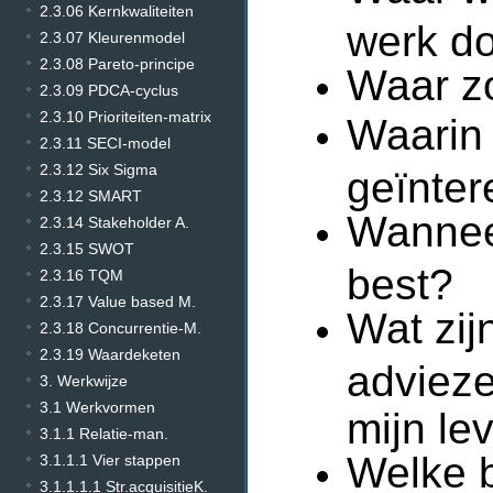
2.3.06 Kernkwaliteiten
werk do
2.3.07 Kleurenmodel
2.3.08 Pareto-principe
Waar zo
2.3.09 PDCA-cyclus
2.3.10 Prioriteiten-matrix
Waarin 
2.3.11 SECI-model
2.3.12 Six Sigma
geïnte
2.3.12 SMART
Wanneer
2.3.14 Stakeholder A.
2.3.15 SWOT
best?
2.3.16 TQM
2.3.17 Value based M.
Wat zij
2.3.18 Concurrentie-M.
2.3.19 Waardeketen
advieze
3. Werkwijze
3.1 Werkvormen
mijn le
3.1.1 Relatie-man.
Welke b
3.1.1.1 Vier stappen
3.1.1.1.1 Str.acquisitieK.