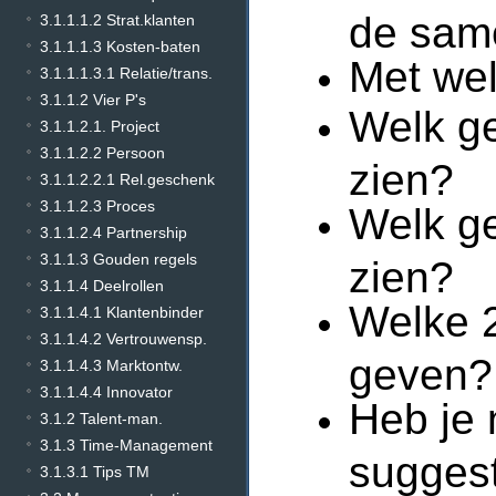
de sam
3.1.1.1.2 Strat.klanten
3.1.1.1.3 Kosten-baten
Met we
3.1.1.1.3.1 Relatie/trans.
3.1.1.2 Vier P's
Welk ge
3.1.1.2.1. Project
3.1.1.2.2 Persoon
zien?
3.1.1.2.2.1 Rel.geschenk
3.1.1.2.3 Proces
Welk ge
3.1.1.2.4 Partnership
3.1.1.3 Gouden regels
zien?
3.1.1.4 Deelrollen
Welke 
3.1.1.4.1 Klantenbinder
3.1.1.4.2 Vertrouwensp.
geven?
3.1.1.4.3 Marktontw.
3.1.1.4.4 Innovator
Heb je 
3.1.2 Talent-man.
3.1.3 Time-Management
sugges
3.1.3.1 Tips TM