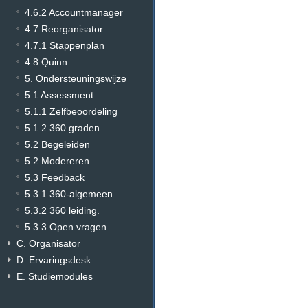
4.6.2 Accountmanager
4.7 Reorganisator
4.7.1 Stappenplan
4.8 Quinn
5. Ondersteuningswijze
5.1 Assessment
5.1.1 Zelfbeoordeling
5.1.2 360 graden
5.2 Begeleiden
5.2 Modereren
5.3 Feedback
5.3.1 360-algemeen
5.3.2 360 leiding.
5.3.3 Open vragen
C. Organisator
D. Ervaringsdesk.
E. Studiemodules