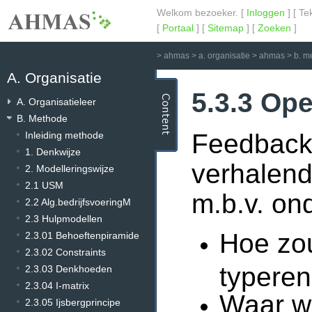
Welkom bezoeker. [
Inloggen
] [ Te
[
Portaal
] [
Sitemap
] [
Zoeken
]
>
ahmas
>
a. organisatie
>
ahmas
>
b. m
A. Organisatie
5.3.3 Op
A. Organisatieleer
B. Methode
Feedback
Inleiding methode
1. Denkwijze
verhalend
2. Modelleringswijze
2.1 USM
m.b.v. on
2.2 Alg.bedrijfsvoeringM
2.3 Hulpmodellen
Hoe zou
2.3.01 Behoeftenpiramide
2.3.02 Constraints
typere
2.3.03 Denkhoeden
2.3.04 I-matrix
Waar we
2.3.05 Ijsbergprincipe