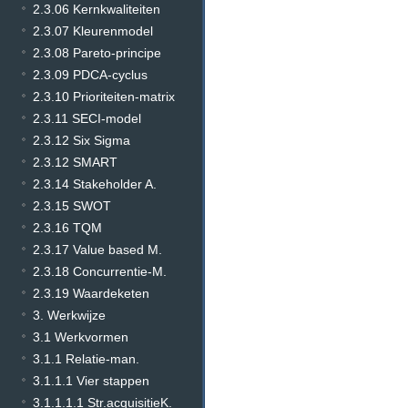
2.3.06 Kernkwaliteiten
2.3.07 Kleurenmodel
2.3.08 Pareto-principe
2.3.09 PDCA-cyclus
2.3.10 Prioriteiten-matrix
2.3.11 SECI-model
2.3.12 Six Sigma
2.3.12 SMART
2.3.14 Stakeholder A.
2.3.15 SWOT
2.3.16 TQM
2.3.17 Value based M.
2.3.18 Concurrentie-M.
2.3.19 Waardeketen
3. Werkwijze
3.1 Werkvormen
3.1.1 Relatie-man.
3.1.1.1 Vier stappen
3.1.1.1.1 Str.acquisitieK.