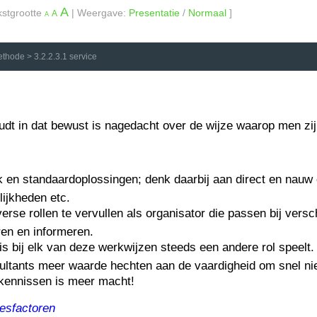
A
kstgrootte
| Weergave:
Presentatie
/
Normaal
]
A
A
ethode
>
3.2.2.3.1 service
dt in dat bewust is nagedacht over de wijze waarop men zijn
 en standaardoplossingen; denk daarbij aan direct en nauw
ijkheden etc.
iverse rollen te vervullen als organisator die passen bij ver
ren en informeren.
is bij elk van deze werkwijzen steeds een andere rol speelt. 
tants meer waarde hechten aan de vaardigheid om snel ni
 kennissen is meer macht!
esfactoren