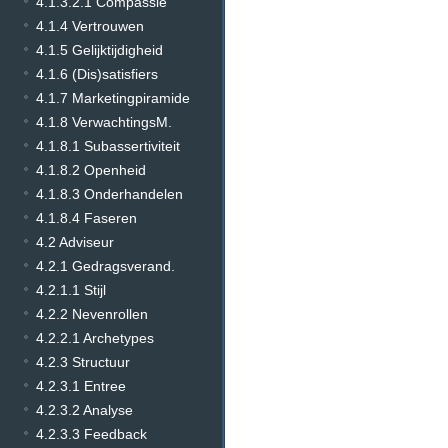
4.1.3.2.1 Compassie
4.1.4 Vertrouwen
4.1.5 Gelijktijdigheid
4.1.6 (Dis)satisfiers
4.1.7 Marketingpiramide
4.1.8 VerwachtingsM.
4.1.8.1 Subassertiviteit
4.1.8.2 Openheid
4.1.8.3 Onderhandelen
4.1.8.4 Faseren
4.2 Adviseur
4.2.1 Gedragsverand.
4.2.1.1 Stijl
4.2.2 Nevenrollen
4.2.2.1 Archetypes
4.2.3 Structuur
4.2.3.1 Entree
4.2.3.2 Analyse
4.2.3.3 Feedback