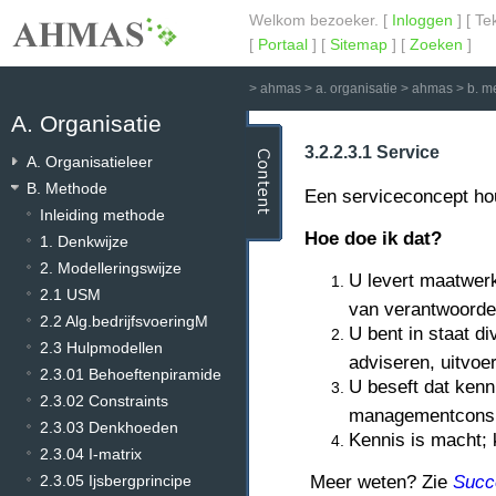
Welkom bezoeker. [
Inloggen
] [ Te
[
Portaal
] [
Sitemap
] [
Zoeken
]
>
ahmas
>
a. organisatie
>
ahmas
>
b. m
A. Organisatie
3.2.2.3.1 Service
A. Organisatieleer
B. Methode
Een serviceconcept hou
Inleiding methode
Hoe doe ik dat?
1. Denkwijze
2. Modelleringswijze
U levert maatwerk
2.1 USM
van verantwoordel
2.2 Alg.bedrijfsvoeringM
U bent in staat d
2.3 Hulpmodellen
adviseren, uitvoe
2.3.01 Behoeftenpiramide
U beseft dat kenn
2.3.02 Constraints
managementconsul
2.3.03 Denkhoeden
Kennis is macht;
2.3.04 I-matrix
2.3.05 Ijsbergprincipe
Meer weten? Zie
Succ