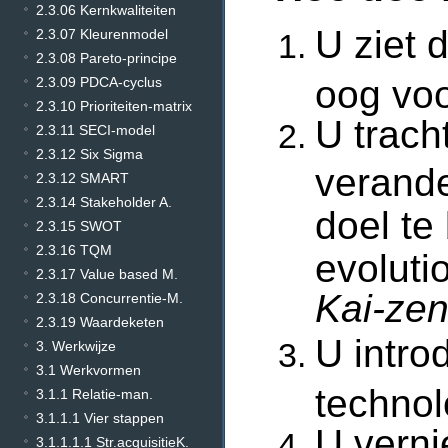
2.3.06 Kernkwaliteiten
U ziet 
2.3.07 Kleurenmodel
2.3.08 Pareto-principe
oog vo
2.3.09 PDCA-cyclus
2.3.10 Prioriteiten-matrix
U trach
2.3.11 SECI-model
2.3.12 Six Sigma
verande
2.3.12 SMART
2.3.14 Stakeholder A.
doel te
2.3.15 SWOT
2.3.16 TQM
evoluti
2.3.17 Value based M.
Kai-zen-
2.3.18 Concurrentie-M.
2.3.19 Waardeketen
U intro
3. Werkwijze
3.1 Werkvormen
technol
3.1.1 Relatie-man.
3.1.1.1 Vier stappen
U verni
3.1.1.1.1 Str.acquisitieK.