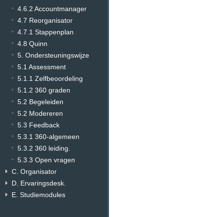
4.6.2 Accountmanager
4.7 Reorganisator
4.7.1 Stappenplan
4.8 Quinn
5. Ondersteuningswijze
5.1 Assessment
5.1.1 Zelfbeoordeling
5.1.2 360 graden
5.2 Begeleiden
5.2 Modereren
5.3 Feedback
5.3.1 360-algemeen
5.3.2 360 leiding.
5.3.3 Open vragen
C. Organisator
D. Ervaringsdesk.
E. Studiemodules