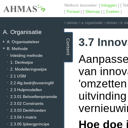
Welkom bezoeker. [
Inloggen
] [ Te
[
Portaal
] [
Sitemap
] [
Zoeken
]
>
ahmas
>
a. organisatie
>
ahmas
>
b. m
A. Organisatie
3.7 Innov
A. Organisatieleer
B. Methode
Aanpassen
Inleiding methode
1. Denkwijze
van innov
2. Modelleringswijze
2.1 USM
'omzetten
2.2 Alg.bedrijfsvoeringM
2.3 Hulpmodellen
uitvindin
2.3.01 Behoeftenpiramide
2.3.02 Constraints
vernieuwi
2.3.03 Denkhoeden
2.3.04 I-matrix
Hoe doe 
2.3.05 Ijsbergprincipe