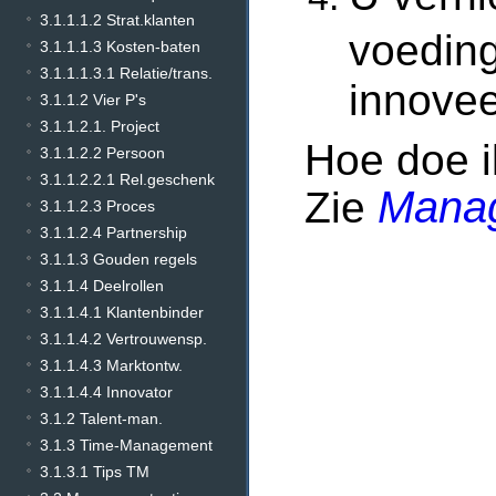
3.1.1.1.2 Strat.klanten
voedin
3.1.1.1.3 Kosten-baten
3.1.1.1.3.1 Relatie/trans.
innove
3.1.1.2 Vier P's
3.1.1.2.1. Project
Hoe doe i
3.1.1.2.2 Persoon
3.1.1.2.2.1 Rel.geschenk
Zie
Manag
3.1.1.2.3 Proces
3.1.1.2.4 Partnership
3.1.1.3 Gouden regels
3.1.1.4 Deelrollen
3.1.1.4.1 Klantenbinder
3.1.1.4.2 Vertrouwensp.
3.1.1.4.3 Marktontw.
3.1.1.4.4 Innovator
3.1.2 Talent-man.
3.1.3 Time-Management
3.1.3.1 Tips TM