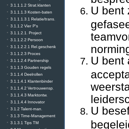
3.1.1.1.2 Strat.klanten
U bent 
3.1.1.1.3 Kosten-baten
3.1.1.1.3.1 Relatie/trans.
gefasee
3.1.1.2 Vier P's
teamvor
3.1.1.2.1. Project
3.1.1.2.2 Persoon
norming
3.1.1.2.2.1 Rel.geschenk
3.1.1.2.3 Proces
U bent 
3.1.1.2.4 Partnership
3.1.1.3 Gouden regels
accepta
3.1.1.4 Deelrollen
3.1.1.4.1 Klantenbinder
weersta
3.1.1.4.2 Vertrouwensp.
3.1.1.4.3 Marktontw.
leiders
3.1.1.4.4 Innovator
U besef
3.1.2 Talent-man.
3.1.3 Time-Management
begelei
3.1.3.1 Tips TM