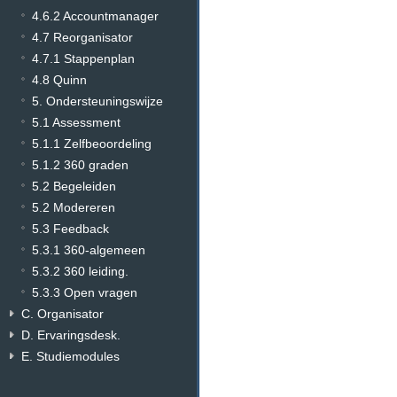
4.6.2 Accountmanager
4.7 Reorganisator
4.7.1 Stappenplan
4.8 Quinn
5. Ondersteuningswijze
5.1 Assessment
5.1.1 Zelfbeoordeling
5.1.2 360 graden
5.2 Begeleiden
5.2 Modereren
5.3 Feedback
5.3.1 360-algemeen
5.3.2 360 leiding.
5.3.3 Open vragen
C. Organisator
D. Ervaringsdesk.
E. Studiemodules