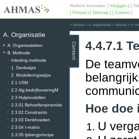
Welkom bezoeker. [
Inloggen
] [ Te
[
Portaal
] [
Sitemap
] [
Zoeken
]
>
ahmas
>
a. organisatie
>
ahmas
>
b. m
A. Organisatie
4.4.7.1 
A. Organisatieleer
B. Methode
De teamve
Inleiding methode
1. Denkwijze
belangrijk
2. Modelleringswijze
2.1 USM
communica
2.2 Alg.bedrijfsvoeringM
2.3 Hulpmodellen
Hoe doe 
2.3.01 Behoeftenpiramide
2.3.02 Constraints
2.3.03 Denkhoeden
U verga
2.3.04 I-matrix
2.3.05 Ijsbergprincipe