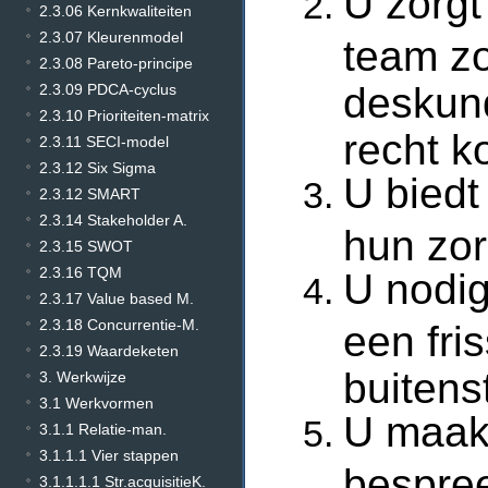
U zorgt
2.3.06 Kernkwaliteiten
2.3.07 Kleurenmodel
team zo
2.3.08 Pareto-principe
deskund
2.3.09 PDCA-cyclus
2.3.10 Prioriteiten-matrix
recht k
2.3.11 SECI-model
2.3.12 Six Sigma
U biedt
2.3.12 SMART
2.3.14 Stakeholder A.
hun zor
2.3.15 SWOT
2.3.16 TQM
U nodig
2.3.17 Value based M.
2.3.18 Concurrentie-M.
een fri
2.3.19 Waardeketen
buitens
3. Werkwijze
3.1 Werkvormen
U maakt
3.1.1 Relatie-man.
3.1.1.1 Vier stappen
bespre
3.1.1.1.1 Str.acquisitieK.