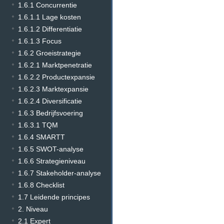
1.6.1 Concurrentie
1.6.1.1 Lage kosten
1.6.1.2 Differentiatie
1.6.1.3 Focus
1.6.2 Groeistrategie
1.6.2.1 Marktpenetratie
1.6.2.2 Productexpansie
1.6.2.3 Marktexpansie
1.6.2.4 Diversificatie
1.6.3 Bedrijfsvoering
1.6.3.1 TQM
1.6.4 SMARTT
1.6.5 SWOT-analyse
1.6.6 Strategieniveau
1.6.7 Stakeholder-analyse
1.6.8 Checklist
1.7 Leidende principes
2. Niveau
2.1 Expert