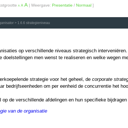
A
kstgrootte
| Weergave:
Presentatie
/
Normaal
]
A
A
rganisator
>
1.6.6 strategieniveau
nisaties op verschillende niveaus strategisch interveni
ë
ren
 doelstellingen men wenst te realiseren en welke wegen me
erkoepelende strategie voor het geheel, de
corporate strate
naar bedrijfseenheden om per eenheid de concurrentie het ho
al op de verschillende afdelingen en hun specifieke bijdrage
egie van de organisatie