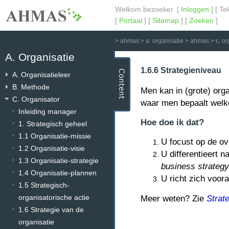
Welkom bezoeker. [
Inloggen
] [ Te
[
Portaal
] [
Sitemap
] [
Zoeken
]
>
ahmas
>
a. organisatie
>
ahmas
>
c. o
A. Organisatie
1.6.6 Strategieniveau
A. Organisatieleer
B. Methode
Men kan in (grote) orga
C. Organisator
waar men bepaalt welke
Inleiding manager
Hoe doe ik dat?
1. Strategisch geheel
1.1 Organisatie-missie
U focust op de ov
1.2 Organisatie-visie
U differentieert 
1.3 Organisatie-strategie
business strategy
1.4 Organisatie-plannen
U richt zich voor
1.5 Strategisch-
organisatorische actie
Strat
Meer weten? Zie
1.6 Strategie van de
organisatie