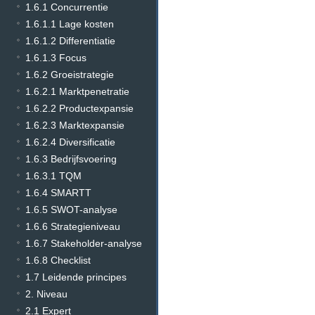
1.6.1 Concurrentie
1.6.1.1 Lage kosten
1.6.1.2 Differentiatie
1.6.1.3 Focus
1.6.2 Groeistrategie
1.6.2.1 Marktpenetratie
1.6.2.2 Productexpansie
1.6.2.3 Marktexpansie
1.6.2.4 Diversificatie
1.6.3 Bedrijfsvoering
1.6.3.1 TQM
1.6.4 SMARTT
1.6.5 SWOT-analyse
1.6.6 Strategieniveau
1.6.7 Stakeholder-analyse
1.6.8 Checklist
1.7 Leidende principes
2. Niveau
2.1 Expert