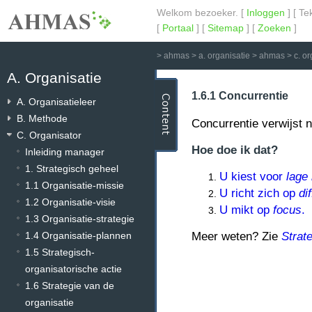
Welkom bezoeker. [
Inloggen
] [ Te
[
Portaal
] [
Sitemap
] [
Zoeken
]
>
ahmas
>
a. organisatie
>
ahmas
>
c. o
A. Organisatie
1.6.1 Concurrentie
A. Organisatieleer
B. Methode
Concurrentie verwijst 
C. Organisator
Hoe doe ik dat?
Inleiding manager
1. Strategisch geheel
U kiest voor
lage
1.1 Organisatie-missie
U richt zich op
di
1.2 Organisatie-visie
U mikt op
focus
.
1.3 Organisatie-strategie
1.4 Organisatie-plannen
Meer weten? Zie
Strat
1.5 Strategisch-
organisatorische actie
1.6 Strategie van de
organisatie