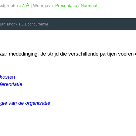
A
kstgrootte
| Weergave:
Presentatie
/
Normaal
]
A
A
rganisator
>
1.6.1 concurrentie
naar mededinging, de strijd die verschillende partijen voer
 koste
n
fferentiatie
egie van de organisatie