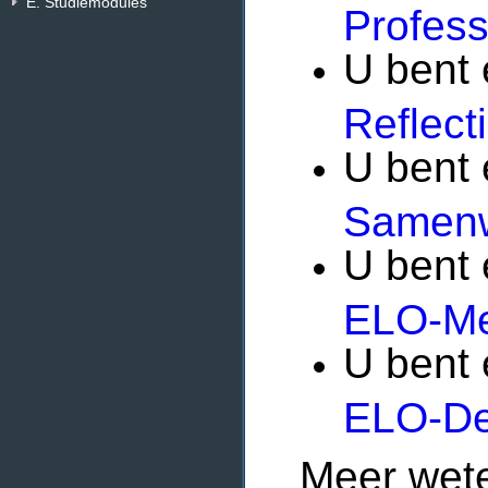
E. Studiemodules
Professi
U bent 
Reflect
U bent 
Samen
U bent
ELO-Me
U bent
ELO-De
Meer wet