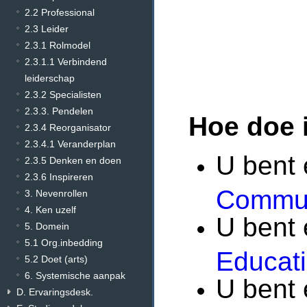
2.2 Professional
2.3 Leider
2.3.1 Rolmodel
2.3.1.1 Verbindend
leiderschap
2.3.2 Specialisten
2.3.3. Pendelen
Hoe doe 
2.3.4 Reorganisator
2.3.4.1 Veranderplan
U bent 
2.3.5 Denken en doen
2.3.6 Inspireren
Commun
3. Nevenrollen
4. Ken uzelf
U bent 
5. Domein
5.1 Org.inbedding
Educat
5.2 Doet (arts)
6. Systemische aanpak
U bent 
D. Ervaringsdesk.