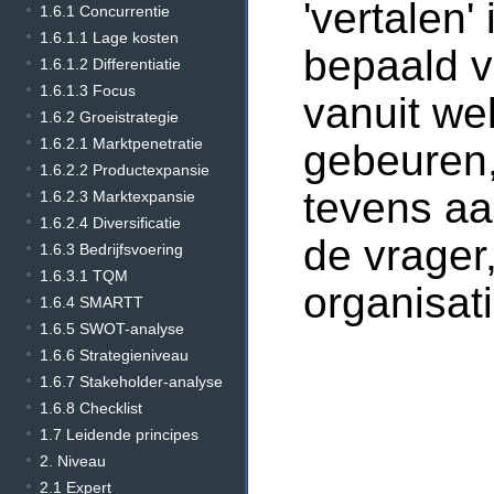
'vertalen'
1.6.1 Concurrentie
1.6.1.1 Lage kosten
bepaald v
1.6.1.2 Differentiatie
1.6.1.3 Focus
vanuit we
1.6.2 Groeistrategie
1.6.2.1 Marktpenetratie
gebeuren,
1.6.2.2 Productexpansie
tevens aa
1.6.2.3 Marktexpansie
1.6.2.4 Diversificatie
de vrager
1.6.3 Bedrijfsvoering
1.6.3.1 TQM
organisati
1.6.4 SMARTT
1.6.5 SWOT-analyse
1.6.6 Strategieniveau
1.6.7 Stakeholder-analyse
1.6.8 Checklist
1.7 Leidende principes
2. Niveau
2.1 Expert