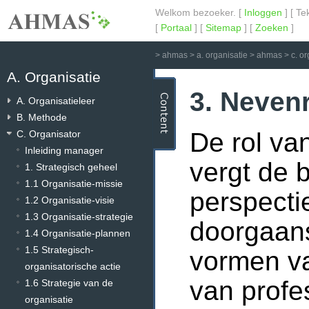
Welkom bezoeker. [
Inloggen
] [ Te
[
Portaal
] [
Sitemap
] [
Zoeken
]
>
ahmas
>
a. organisatie
>
ahmas
>
c. o
A. Organisatie
3. Nevenr
A. Organisatieleer
B. Methode
De rol va
C. Organisator
Inleiding manager
vergt de 
1. Strategisch geheel
1.1 Organisatie-missie
perspecti
1.2 Organisatie-visie
1.3 Organisatie-strategie
doorgaans
1.4 Organisatie-plannen
1.5 Strategisch-
vormen va
organisatorische actie
van profe
1.6 Strategie van de
organisatie