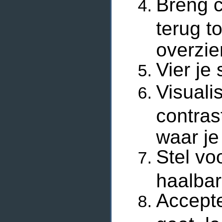
Breng c
terug t
overzie
Vier je
Visuali
contras
waar je
Stel voo
haalba
Accepte