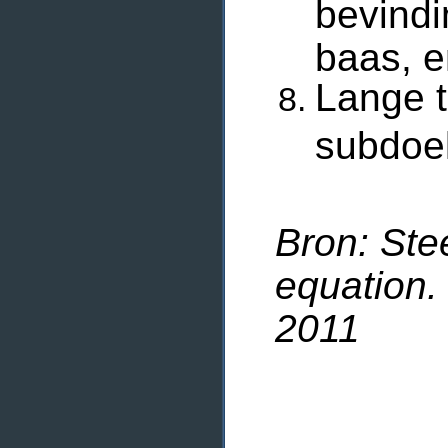
bevind
baas, e
Lange t
subdoel
Bron: Stee
equation.
2011