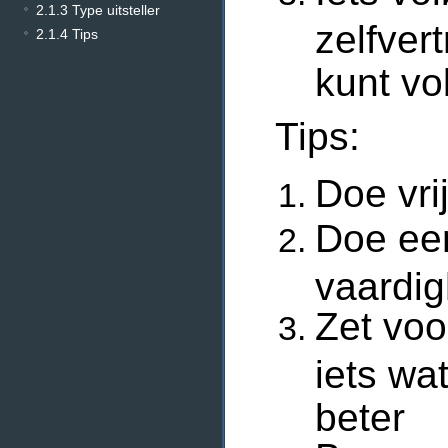
2.1.3 Type uitsteller
zelfver
2.1.4 Tips
kunt vo
Tips:
Doe vri
Doe een
vaardig
Zet voo
iets wat
beter