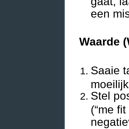
gaat, la
een mis
Waarde (
Saaie t
moeilij
Stel po
(“me fit
negatie