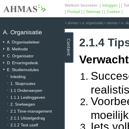
Welkom bezoeker. [
Inloggen
] [ Te
[
Portaal
] [
Sitemap
] [
Zoeken
]
>
ahmas
>
a. organisatie
>
ahmas
>
e. s
A. Organisatie
2.1.4 Tip
A. Organisatieleer
B. Methode
Verwachti
C. Organisator
D. Ervaringsdesk.
E. Studiemodules
Succese
Inleiding
1. Sluiproutes
realist
1.1 Onderwerpen
Voorbee
1.1.1 Leidinggeven
2. Snelwegen
moeilij
2.1 Time-management
2.1.1 Uitstelgedrag
Iets vo
2.1.2 Test uzelf