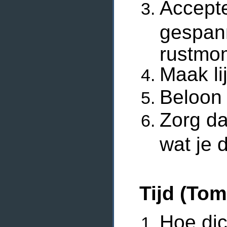
Accepte
gespan
rustmo
Maak li
Beloon 
Zorg da
wat je dr
Tijd (Tom
Hoe dic