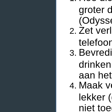
groter 
(Odyss
Zet ver
telefoon
Bevredi
drinken
aan het
Maak ve
lekker (
niet toe