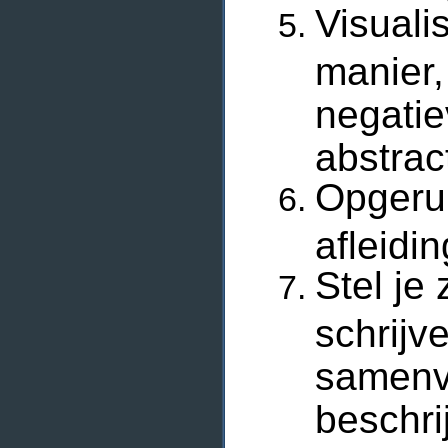
Visuali
manier,
negatie
abstrac
Opgeru
afleidin
Stel je 
schrijv
samenv
beschri