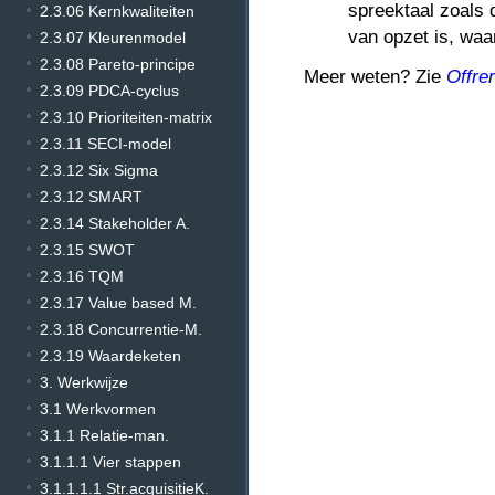
spreektaal zoals 
2.3.06 Kernkwaliteiten
van opzet is, waa
2.3.07 Kleurenmodel
2.3.08 Pareto-principe
Meer weten? Zie
Offre
2.3.09 PDCA-cyclus
2.3.10 Prioriteiten-matrix
2.3.11 SECI-model
2.3.12 Six Sigma
2.3.12 SMART
2.3.14 Stakeholder A.
2.3.15 SWOT
2.3.16 TQM
2.3.17 Value based M.
2.3.18 Concurrentie-M.
2.3.19 Waardeketen
3. Werkwijze
3.1 Werkvormen
3.1.1 Relatie-man.
3.1.1.1 Vier stappen
3.1.1.1.1 Str.acquisitieK.