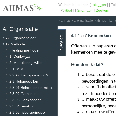
Welkom bezoeker. [
Inloggen
] [ Te
[
Portaal
] [
Sitemap
] [
Zoeken
]
>
ahmas
>
a. organisatie
>
ahmas
>
b. m
A. Organisatie
4.1.1.5.2 Kenmerken
A. Organisatieleer
B. Methode
Offertes zijn papieren
Inleiding methode
kenmerken mee te ge
1. Denkwijze
2. Modelleringswijze
Hoe doe ik dat?
2.1 USM
U beseft dat de o
2.2 Alg.bedrijfsvoeringM
bewoordingen in t
2.3 Hulpmodellen
U schrijft de off
2.3.01 Behoeftenpiramide
u zich honderd pr
2.3.02 Constraints
U maakt uw offert
2.3.03 Denkhoeden
persoonlijke, bege
2.3.04 I-matrix
U maakt uw offert
2.3.05 Ijsbergprincipe