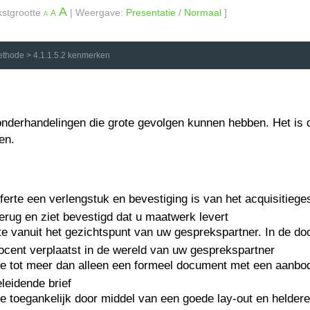
A
kstgrootte
| Weergave:
Presentatie
/
Normaal
]
A
A
ethode
>
4.1.1.5.2 kenmerken
 onderhandelingen die grote gevolgen kunnen hebben. Het is 
ven.
fferte een verlengstuk en bevestiging is van het acquisitiege
erug en ziet bevestigd dat u maatwerk levert
erte vanuit het gezichtspunt van uw gesprekspartner. In de d
ocent verplaatst in de wereld van uw gesprekspartner
e tot meer dan alleen een formeel document met een aanbod,
leidende brief
e toegankelijk door middel van een goede lay-out en heldere