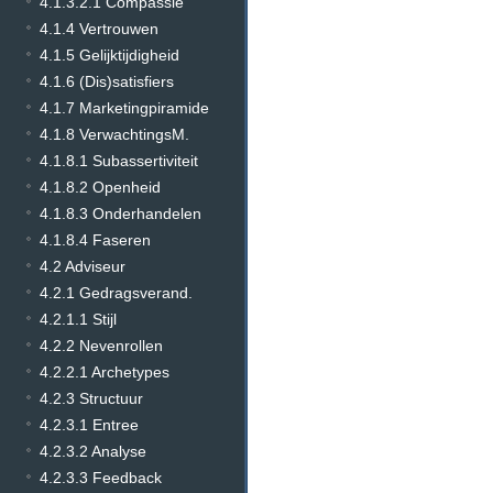
4.1.3.2.1 Compassie
4.1.4 Vertrouwen
4.1.5 Gelijktijdigheid
4.1.6 (Dis)satisfiers
4.1.7 Marketingpiramide
4.1.8 VerwachtingsM.
4.1.8.1 Subassertiviteit
4.1.8.2 Openheid
4.1.8.3 Onderhandelen
4.1.8.4 Faseren
4.2 Adviseur
4.2.1 Gedragsverand.
4.2.1.1 Stijl
4.2.2 Nevenrollen
4.2.2.1 Archetypes
4.2.3 Structuur
4.2.3.1 Entree
4.2.3.2 Analyse
4.2.3.3 Feedback