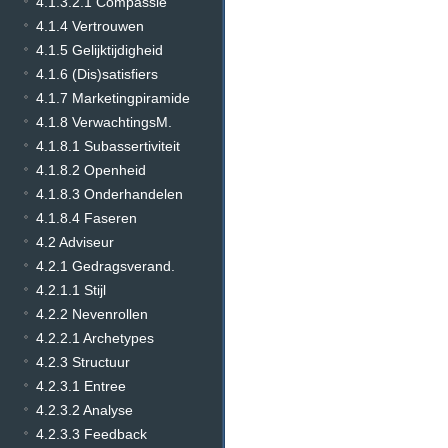
4.1.3.2.1 Compassie
4.1.4 Vertrouwen
4.1.5 Gelijktijdigheid
4.1.6 (Dis)satisfiers
4.1.7 Marketingpiramide
4.1.8 VerwachtingsM.
4.1.8.1 Subassertiviteit
4.1.8.2 Openheid
4.1.8.3 Onderhandelen
4.1.8.4 Faseren
4.2 Adviseur
4.2.1 Gedragsverand.
4.2.1.1 Stijl
4.2.2 Nevenrollen
4.2.2.1 Archetypes
4.2.3 Structuur
4.2.3.1 Entree
4.2.3.2 Analyse
4.2.3.3 Feedback