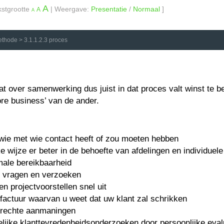
A
kstgrootte
| Weergave:
Presentatie
/
Normaal
]
A
A
ethode
>
3.1.1.2.3 proces
over samenwerking dus juist in dat proces valt winst te beha
ore business’ van de ander.
 wie met wie contact heeft of zou moeten hebben
e wijze er beter in de behoefte van afdelingen en individu
male bereikbaarheid
p vragen en verzoeken
en projectvoorstellen snel uit
 factuur waarvan u weet dat uw klant zal schrikken
terechte aanmaningen
elijke klanttevredenheidsonderzoeken door persoonlijke eval