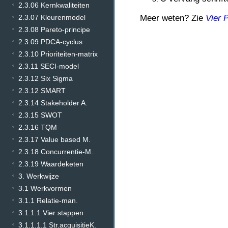
2.3.06 Kernkwaliteiten
2.3.07 Kleurenmodel
Meer weten? Zie
Vier P
2.3.08 Pareto-principe
2.3.09 PDCA-cyclus
2.3.10 Prioriteiten-matrix
2.3.11 SECI-model
2.3.12 Six Sigma
2.3.12 SMART
2.3.14 Stakeholder A.
2.3.15 SWOT
2.3.16 TQM
2.3.17 Value based M.
2.3.18 Concurrentie-M.
2.3.19 Waardeketen
3. Werkwijze
3.1 Werkvormen
3.1.1 Relatie-man.
3.1.1.1 Vier stappen
3.1.1.1.1 Str.acquisitieK.