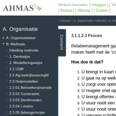
Welkom bezoeker. [
Inloggen
] [ Te
[
Portaal
] [
Sitemap
] [
Zoeken
]
>
ahmas
>
a. organisatie
>
ahmas
>
b. m
A. Organisatie
3.1.1.2.3 Proces
A. Organisatieleer
B. Methode
Relatiemanagement gaat 
Inleiding methode
maken heeft met de ‘c
1. Denkwijze
Hoe doe ik dat?
2. Modelleringswijze
2.1 USM
U brengt in kaart
2.2 Alg.bedrijfsvoeringM
U gaat na op welk
2.3 Hulpmodellen
U zorgt voor opti
2.3.01 Behoeftenpiramide
U reageer snel o
2.3.02 Constraints
U brengt offertes 
2.3.03 Denkhoeden
U stuur nooit een
2.3.04 I-matrix
U stuur nooit on
2.3.05 Ijsbergprincipe
U vervang schrift